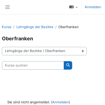
Zum Hauptinhalt
Anmelden
Website-Übersicht
Kurse
Lehrgänge der Bezirke
Oberfranken
Oberfranken
Kursbereiche
Kurse suchen
Kurse suchen
Sie sind nicht angemeldet. (
Anmelden
)